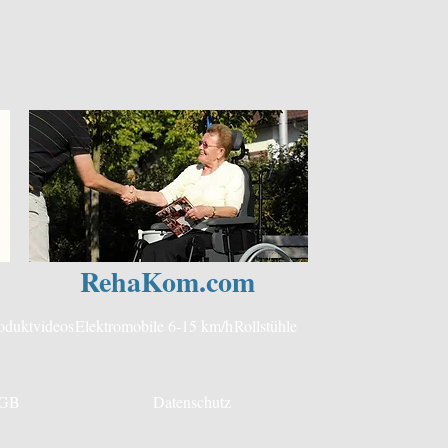
RehaKom.com
oduktvideos
Elektromobile 6-15 km/h
Rollstühle
GB
Datenschutz