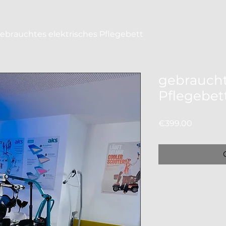
ebrauchtes elektrisches Pflegebett
gebraucht
Pflegebet
Price
€399.00