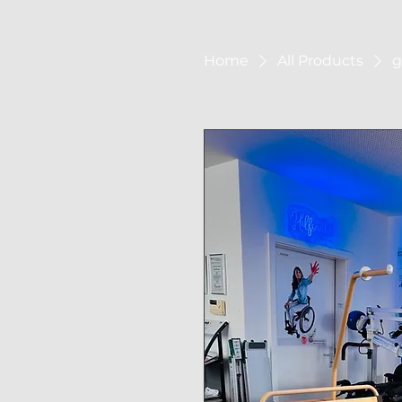
Home
All Products
g