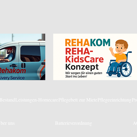
 Bestand
Leistungen-Homecare
Pflegebett zur Miete
Pflegeeinrichtung
Pr
ber uns
Batterieverordnung
A