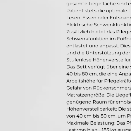
gesamte Liegefläche sind el
Patient stets die optimale L
Lesen, Essen oder Entspan
Elektrische Schwenkfunkti
Zusätzlich bietet das Pflege
Schwenkfunktion im Fußber
entlastet und anpasst. Die
und die Unterstützung der 
Stufenlose Höhenverstellu
Das Bett verfügt über eine 
40 bis 80 cm, die eine Anp
Arbeitshöhe für Pflegekräft
Gefahr von Rückenschmerz
Matratzengröße: Die Liegef
genügend Raum für erholsa
Höhenverstellbarkeit: Die s
von 40 cm bis 80 cm, um P
Maximale Belastung: Das Pf
Last von bis zu 185 kg ausg